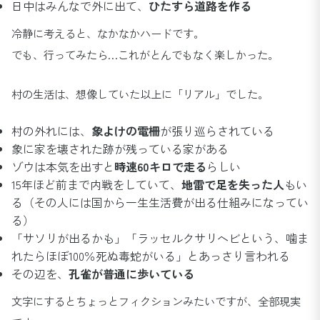
日中はみんなで外に出て、
ひたすら道路を作る
冷静に考えると、なかなかハードです。
でも、行ってみたら…これがとんでもなく楽しかった。
村の生活は、想像していた以上に「リアル」でした。
村の外れには、
象よけの電柵
が張り巡らされている
象に家を壊された跡が残っている家がある
ゾウは本気を出すと
時速60キロで走る
らしい
15年ほど前まで内戦をしていて、
地雷で足を失った人
もい
る（その人には国から一生生活費が出る仕組みになってい
る）
「サソリが出るかも」「ラッセルクサリヘビという、噛ま
れたらほぼ100％死ぬ毒蛇がいる」とあっさり言われる
その辺を、
孔雀が普通に歩いている
文字にするとちょっとフィクションみたいですが、全部現実