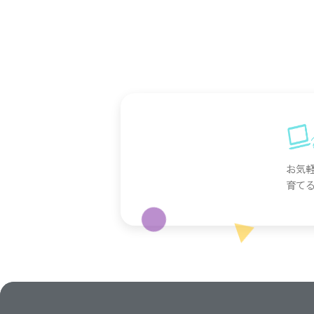
お気
育て