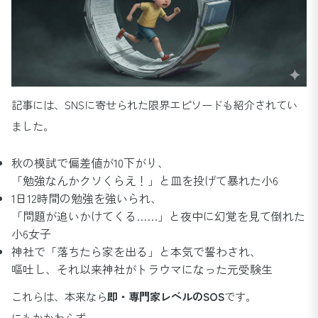
記事には、SNSに寄せられた限界エピソードも紹介されてい
ました。
秋の模試で偏差値が10下がり、
「勉強なんかクソくらえ！」と皿を投げて暴れた小6
1日12時間の勉強を強いられ、
「問題が追いかけてくる……」と夜中に幻覚を見て倒れた
小6女子
神社で「落ちたら家を出る」と本気で誓わされ、
嘔吐し、それ以来神社がトラウマになった元受験生
これらは、本来なら
即・専門家レベルのSOS
です。
にもかかわらず、