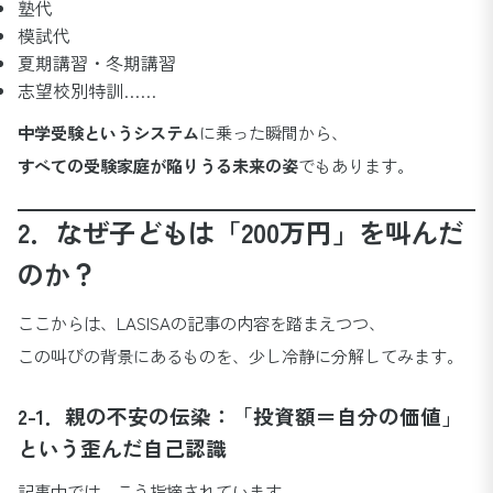
塾代
模試代
夏期講習・冬期講習
志望校別特訓……
中学受験というシステム
に乗った瞬間から、
すべての受験家庭が陥りうる未来の姿
でもあります。
2．なぜ子どもは「200万円」を叫んだ
のか？
ここからは、LASISAの記事の内容を踏まえつつ、
この叫びの背景にあるものを、少し冷静に分解してみます。
2-1．親の不安の伝染：「投資額＝自分の価値」
という歪んだ自己認識
記事中では、こう指摘されています。