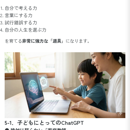
自分で考える力
言葉にする力
試行錯誤する力
自分の人生を選ぶ力
を育てる
非常に強力な「道具」
になります。
5-1．子どもにとってのChatGPT
● 絶対に怒らない「家庭教師」