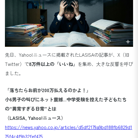
先日、Yahoo!ニュースに掲載されたLASISAの記事が、X（旧
Twitter）で
8万件以上の「いいね」
を集め、大きな反響を呼び
ました。
「落ちたらお前が200万払えるのかよ！」
小6男子の叫びにネット震撼…中学受験を控えた子どもたち
の“異常すぎる日常”とは
（LASISA, Yahoo!ニュース）
https://news.yahoo.co.jp/articles/d5df2179a9bd188fb6829d1
75f4c4f9b32fef475