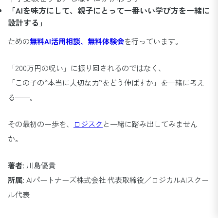
「AIを味方にして、親子にとって一番いい学び方を一緒に
設計する」
ための
無料AI活用相談、無料体験会
を行っています。
「200万円の呪い」に振り回されるのではなく、
「この子の“本当に大切な力”をどう伸ばすか」を一緒に考え
る——。
その最初の一歩を、
ロジスク
と一緒に踏み出してみません
か。
著者
: 川島優貴
所属
: AIパートナーズ株式会社 代表取締役／ロジカルAIスクー
ル代表